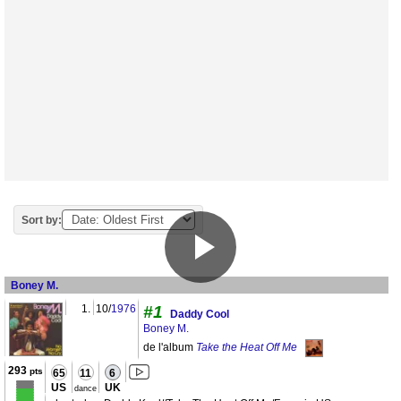
Sort by:
Boney M.
1.
10/
1976
#1
Daddy Cool
Boney M.
de l'album
Take the Heat Off Me
293
pts
65
11
6
US
UK
dance