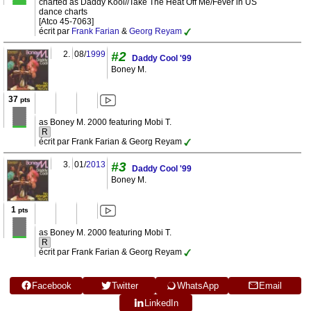
charted as Daddy Kool//Take The Heat Off Me/Fever in US
dance charts
[Atco 45-7063]
écrit par
Frank Farian
&
Georg Reyam
2.
08/
1999
#2
Daddy Cool '99
Boney M.
37
pts
as Boney M. 2000 featuring Mobi T.
R
écrit par Frank Farian & Georg Reyam
3.
01/
2013
#3
Daddy Cool '99
Boney M.
1
pts
as Boney M. 2000 featuring Mobi T.
R
écrit par Frank Farian & Georg Reyam
Facebook
Twitter
WhatsApp
Email
LinkedIn