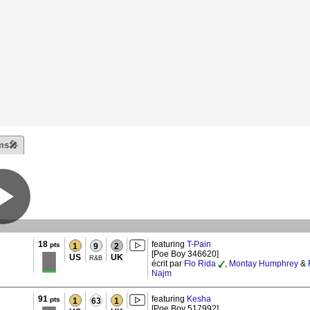
ms🎤
18
featuring
T-Pain
pts
1
9
2
[Poe Boy 346620]
US
UK
R&B
écrit par
Flo Rida
,
Montay Humphrey
&
Najm
91
featuring
Kesha
pts
1
63
1
[Poe Boy 517992]