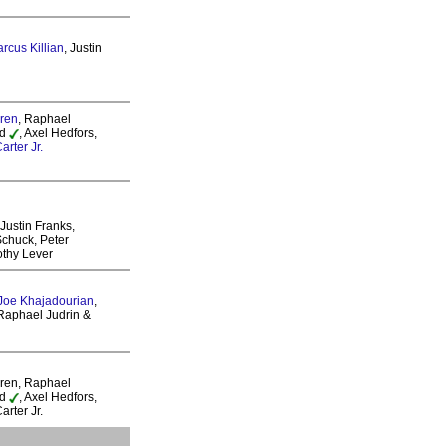
rcus Killian
, Justin
ren
, Raphael
rd
, Axel Hedfors,
rter Jr.
 Justin Franks,
Schuck, Peter
othy Lever
Joe Khajadourian
,
 Raphael Judrin &
Caren, Raphael
rd
, Axel Hedfors,
rter Jr.