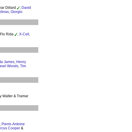
mar Dillard
,
David
ilinas
,
Giorgio
 Flo Rida
,
X-Cell
,
tta James
,
Henry
earl Woods
,
Tim
y Walter & Tramar
,
Pierre-Antoine
rcus Cooper
&