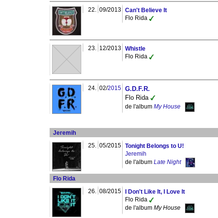
22.
09/2013
Can't Believe It
Flo Rida
23.
12/2013
Whistle
Flo Rida
24.
02/
2015
G.D.F.R.
Flo Rida
de l'album
My House
Jeremih
25.
05/2015
Tonight Belongs to U!
Jeremih
de l'album
Late Night
Flo Rida
26.
08/2015
I Don't Like It, I Love It
Flo Rida
de l'album
My House