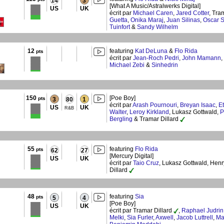
14
3
[What A Music/Astralwerks Digital]
US
UK
écrit par
Michael Caren
,
Jared Cotter
, Tra
Guetta
,
Onika Maraj
,
Juan Silinas
,
Oscar S
Tuinfort
&
Sandy Wilhelm
12
featuring
Kat DeLuna
&
Flo Rida
pts
écrit par
Jean-Roch Pedri
,
John Mamann
,
Michael Zebi
&
Sinhedrin
150
[Poe Boy]
pts
3
80
1
écrit par
Arash Pournouri
,
Breyan Isaac
,
E
US
UK
R&B
Walter
,
Leroy Kirkland
, Lukasz Gottwald,
P
Bergling
& Tramar Dillard
55
featuring
Flo Rida
pts
62
27
[Mercury Digital]
US
UK
écrit par
Taio Cruz
, Lukasz Gottwald, Henr
Dillard
48
featuring
Sia
pts
5
4
[Poe Boy]
US
UK
écrit par Tramar Dillard
,
Raphael Judrin
Melki
,
Sia Furler
,
Axwell
,
Jacob Luttrell
,
Ma