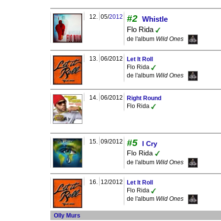
12.
05/
2012
#2
Whistle
Flo Rida
de l'album
Wild Ones
13.
06/2012
Let It Roll
Flo Rida
de l'album
Wild Ones
14.
06/2012
Right Round
Flo Rida
#5
15.
09/2012
I Cry
Flo Rida
de l'album
Wild Ones
16.
12/2012
Let It Roll
Flo Rida
de l'album
Wild Ones
Olly Murs