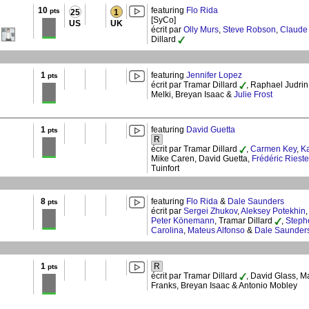
10
featuring
Flo Rida
pts
25
1
[SyCo]
US
UK
écrit par
Olly Murs
,
Steve Robson
,
Claude 
Dillard
1
featuring
Jennifer Lopez
pts
écrit par Tramar Dillard
, Raphael Judrin
Melki, Breyan Isaac &
Julie Frost
1
featuring
David Guetta
pts
R
écrit par Tramar Dillard
,
Carmen Key
,
Ka
Mike Caren, David Guetta,
Frédéric Rieste
Tuinfort
8
featuring
Flo Rida
&
Dale Saunders
pts
écrit par
Sergei Zhukov
,
Aleksey Potekhin
,
Peter Könemann
, Tramar Dillard
,
Steph
Carolina
,
Mateus Alfonso
&
Dale Saunder
1
R
pts
écrit par Tramar Dillard
, David Glass, Ma
Franks, Breyan Isaac & Antonio Mobley