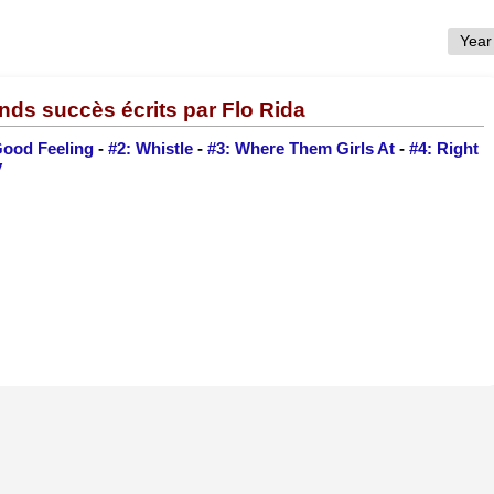
nds succès écrits par Flo Rida
Good Feeling
-
#2: Whistle
-
#3: Where Them Girls At
-
#4: Right
y