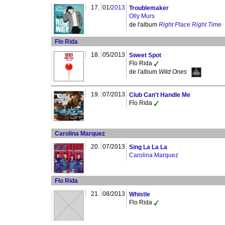
17.
01/
2013
Troublemaker
Olly Murs
de l'album
Right Place Right Time
Flo Rida
18.
05/2013
Sweet Spot
Flo Rida
de l'album
Wild Ones
19.
07/2013
Club Can't Handle Me
Flo Rida
Carolina Marquez
20.
07/2013
Sing La La La
Carolina Marquez
Flo Rida
21.
08/2013
Whistle
Flo Rida