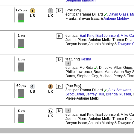
Benjamin Maddahi
125
[Poe Boy]
pts
1
2
écrit par Tramar Dillard
,
David Glass
,
Ma
US
UK
Franks, Breyan Isaac &
Antonio Mobley
1
écrit par
Earl King [Earl Johnson]
,
Mike Ca
pts
Judrin, Pierre-Antoine Melki, Tramar Dilla
Breyan Isaac, Antonio Mobley &
Dwayne Ca
1
featuring
Kesha
pts
R
écrit par Flo Rida
, Dr. Luke, Allan Grigg,
Philip Lawrence, Bruno Mars, Aaron Bay-
Burns, Stephen Coy, Michael Percy & Tim
60
[Poe Boy]
pts
6
3
écrit par Tramar Dillard
,
Alex Schwartz
,
US
UK
Scott Cutler
,
Jeffrey Hull
,
Brenda Russell
,
Pierre-Antoine Melki
2
R
pts
17
écrit par Earl King [Earl Johnson], Mike 
UK
Judrin, Pierre-Antoine Melki, Tramar Dilla
Breyan Isaac, Antonio Mobley & Dwayne Ca