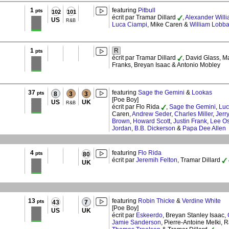
1
featuring
Pitbull
pts
102
101
écrit par Tramar Dillard
,
Alexander Will
US
R&B
Luca Ciampi
, Mike Caren &
William Lobb
1
R
pts
écrit par Tramar Dillard
, David Glass, Ma
Franks, Breyan Isaac & Antonio Mobley
37
featuring
Sage the Gemini
&
Lookas
pts
8
3
3
[Poe Boy]
US
UK
R&B
écrit par Flo Rida
,
Sage the Gemini
,
Luc
Caren,
Andrew Seder
,
Charles Miller
,
Jerr
Brown
,
Howard Scott
,
Justin Frank
,
Lee Os
Jordan
,
B.B. Dickerson
&
Papa Dee Allen
4
featuring
Flo Rida
pts
80
écrit par
Jeremih Felton
, Tramar Dillard
UK
13
featuring
Robin Thicke
&
Verdine White
pts
43
7
[Poe Boy]
US
UK
écrit par
Eskeerdo
, Breyan Stanley Isaac,
Jamie Sanderson
, Pierre-Antoine Melki, 