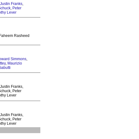
Justin Franks
,
Schuck
,
Peter
thy Lever
 Faheem Rasheed
oward Simmons
,
ttey
,
Maurizio
abutti
 Justin Franks,
Schuck, Peter
othy Lever
 Justin Franks,
Schuck, Peter
othy Lever