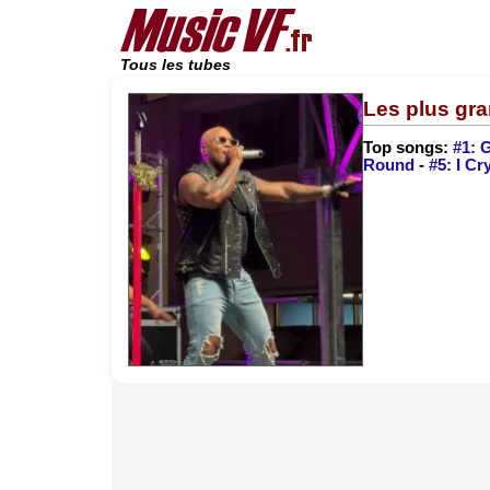
Tous les tubes
Les plus gra
Top songs:
#1: 
Round
-
#5: I Cr