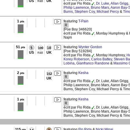
US
UK
R&B
écrit par Flo Rida
,
Dr. Luke
,
Allan Grigg
,
Philip Lawrence
,
Bruno Mars
,
Aaron Bay-
Burns
,
Stephen Coy
,
Michael Percy
&
Timo
1
featuring
T-Pain
pts
R
[Poe Boy 346620]
écrit par Flo Rida
, Montay Humphrey &
Najm
51
featuring
Wynter Gordon
pts
5
18
100
[Poe Boy 519284]
US
UK
R&B
écrit par Flo Rida
, Montay Humphrey,
H
Korey Roberson
,
Carlos Battey
,
Steven Ba
Lobina
,
Gianfranco Randone
&
Massimo G
2
featuring
Kesha
pts
152
R
UK
écrit par Flo Rida
, Dr. Luke, Allan Grigg,
Philip Lawrence, Bruno Mars, Aaron Bay-
Burns, Stephen Coy, Michael Percy & Tim
1
featuring
Kesha
pts
R
écrit par Flo Rida
, Dr. Luke, Allan Grigg,
Philip Lawrence, Bruno Mars, Aaron Bay-
Burns, Stephen Coy, Michael Percy & Tim
115
featuring
Flo Rida
&
Nicki Minaj
pts