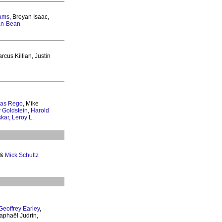
iams
, Breyan Isaac,
an-Bean
rcus Killian, Justin
as Rego
, Mike
y Goldstein
,
Harold
kar
,
Leroy L.
&
Mick Schultz
Geoffrey Earley
,
Raphaël Judrin,