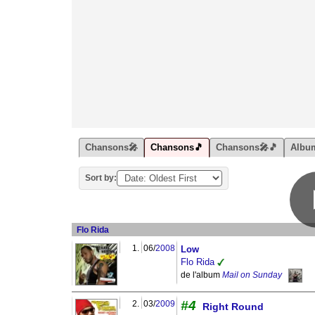
Chansons🎤
Chansons🎵
Chansons🎤🎵
Albu
Sort by:
Flo Rida
1.
06/
2008
Low
Flo Rida
de l'album
Mail on Sunday
#4
2.
03/
2009
Right Round