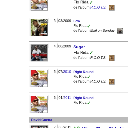
Flo Rida
de l'album
R.O.O.T.S.
3.
03/2009
Low
Flo Rida
de l'album
Mail on Sunday
4.
06/2009
Sugar
Flo Rida
de l'album
R.O.O.T.S.
5.
07/
2010
Right Round
Flo Rida
de l'album
R.O.O.T.S.
6.
01/
2011
Right Round
Flo Rida
David Guetta
7.
05/2011