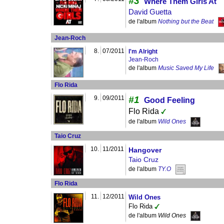
#3
Where Them Girls At
David Guetta
de l'album
Nothing but the Beat
Jean-Roch
8.
07/2011
I'm Alright
Jean-Roch
de l'album
Music Saved My Life
Flo Rida
9.
09/2011
#1
Good Feeling
Flo Rida
de l'album
Wild Ones
Taio Cruz
10.
11/2011
Hangover
Taio Cruz
de l'album
TY.O
Flo Rida
11.
12/2011
Wild Ones
Flo Rida
de l'album
Wild Ones