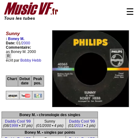
☰
Tous les tubes
Sunny
:
Boney M.
Date:
01/
2000
Commentaire:
as Boney M. 2000
R
écrit par
Bobby Hebb
Chart
Debut
Peak
date
pos.
Boney M. • chronologie des singles
Daddy Cool '99
Sunny
Daddy Cool '99
(08/
1999
• 37 pts)
(01/2000 • 4 pts)
(01/
2013
• 1 pts)
Boney M. • singles par points