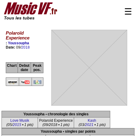
☰
Tous les tubes
Polaroïd
Experience
:
Youssoupha
Date:
09/
2018
Chart
Debut
Peak
date
pos.
Youssoupha • chronologie des singles
Love Musik
Polaroïd Experience
Kash
(05/
2015
• 1 pts)
(09/2018 • 1 pts)
(03/
2021
• 1 pts)
Youssoupha • singles par points