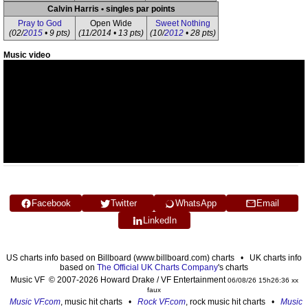
Calvin Harris • singles par points
Pray to God
Open Wide
Sweet Nothing
(02/
2015
• 9 pts)
(11/2014 • 13 pts)
(10/
2012
• 28 pts)
Music video
Facebook
Twitter
WhatsApp
Email
LinkedIn
US charts info based on Billboard (www.billboard.com) charts • UK charts info
based on
The Official UK Charts Company
's charts
Music VF © 2007-2026 Howard Drake / VF Entertainment
06/08/26 15h26:36 xx
faux
Music VF.com
, music hit charts •
Rock VF.com
, rock music hit charts •
Music