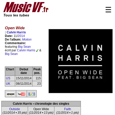
☰
Tous les tubes
Open Wide
:
Calvin Harris
Date:
11/
2014
De l'album:
Motion
Commentaire:
featuring
Big Sean
écrit par
Calvin Harris
&
Big Sean
Chart
Debut
Peak
date
pos.
US
15/11/2014
115
UK
08/11/2014
23
Calvin Harris • chronologie des singles
Outside
Open Wide
Faith
(11/2014 • 35 pts)
(11/2014 • 13 pts)
(11/2014 • 1 pts)