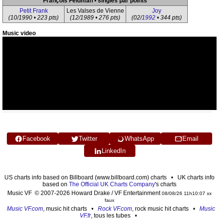
François Feldman • singles par points
Petit Frank
Les Valses de Vienne
Joy
(10/1990 • 223 pts)
(12/1989 • 276 pts)
(02/
1992
• 344 pts)
Music video
Facebook
Twitter
WhatsApp
Email
LinkedIn
US charts info based on Billboard (www.billboard.com) charts • UK charts info
based on
The Official UK Charts Company
's charts
Music VF © 2007-2026 Howard Drake / VF Entertainment
08/08/26 11h10:07 xx
faux
Music VF.com
, music hit charts •
Rock VF.com
, rock music hit charts •
Music
VF.fr
, tous les tubes •