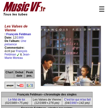
☰
Tous les tubes
Les Valses de
Vienne
:
François Feldman
Date:
12/
1989
De l'album:
Une
présence
Commentaire:
écrit par
François
Feldman
&
Jean-
Marie Moreau
Chart
Debut
Peak
date
pos.
François Feldman • chronologie des singles
Le Mal de toi
Les Valses de Vienne
C'est toi qui m'as fait
(02/1989 • 75 pts)
(12/1989 • 276 pts)
(04/
1990
• 142 pts)