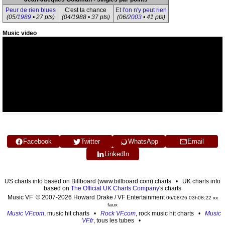
Peur de rien blues
C'est ta chance
Et l'on n'y peut rien
(05/
1989
• 27 pts)
(04/1988 • 37 pts)
(06/
2003
• 41 pts)
Music video
Facebook
Twitter
WhatsApp
Email
LinkedIn
US charts info based on Billboard (www.billboard.com) charts • UK charts info
based on
The Official UK Charts Company
's charts
Music VF © 2007-2026 Howard Drake / VF Entertainment
06/08/26 03h08:22 xx
faux
Music VF.com
, music hit charts •
Rock VF.com
, rock music hit charts •
Music
VF.fr
, tous les tubes •