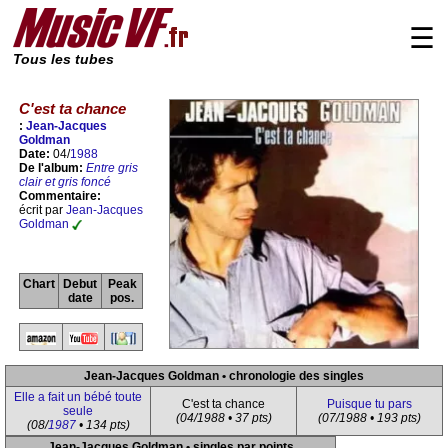
☰
Tous les tubes
C'est ta chance
:
Jean-Jacques
Goldman
Date:
04/
1988
De l'album:
Entre gris
clair et gris foncé
Commentaire:
écrit par
Jean-Jacques
Goldman
Chart
Debut
Peak
date
pos.
Jean-Jacques Goldman • chronologie des singles
Elle a fait un bébé toute
C'est ta chance
Puisque tu pars
seule
(04/1988 • 37 pts)
(07/1988 • 193 pts)
(08/
1987
• 134 pts)
Jean-Jacques Goldman • singles par points