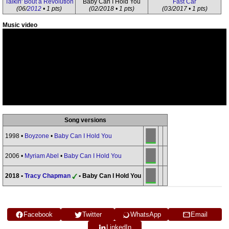
Talkin' Bout a Revolution
Baby Can I Hold You
Fast Car
(06/
2012
• 1 pts)
(02/2018 • 1 pts)
(03/2017 • 1 pts)
Music video
Song versions
1998 •
Boyzone
•
Baby Can I Hold You
2006 •
Myriam Abel
•
Baby Can I Hold You
2018 •
Tracy Chapman
• Baby Can I Hold You
Facebook
Twitter
WhatsApp
Email
LinkedIn