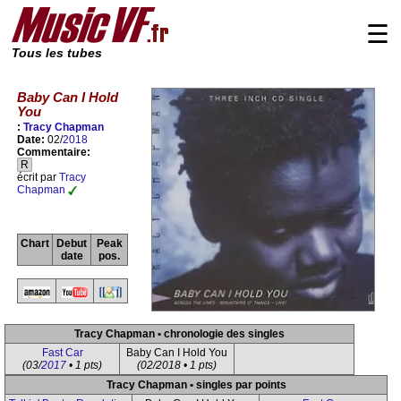
☰
Tous les tubes
Baby Can I Hold
You
:
Tracy Chapman
Date:
02/
2018
Commentaire:
R
écrit par
Tracy
Chapman
Chart
Debut
Peak
date
pos.
Tracy Chapman • chronologie des singles
Fast Car
Baby Can I Hold You
(03/
2017
• 1 pts)
(02/2018 • 1 pts)
Tracy Chapman • singles par points