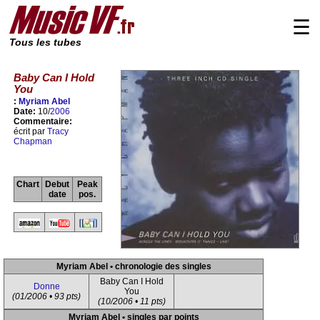
☰
Tous les tubes
Baby Can I Hold
You
:
Myriam Abel
Date:
10/
2006
Commentaire:
écrit par
Tracy
Chapman
Chart
Debut
Peak
date
pos.
Myriam Abel • chronologie des singles
Baby Can I Hold
Donne
You
(01/2006 • 93 pts)
(10/2006 • 11 pts)
Myriam Abel • singles par points