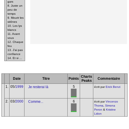
gars
8. Juste un
peu de
temps
9. Mourir les
sirènes
10. Les lys
blancs
11. Avant
vous
12. Chaque
feu
13. J'ai pas
confiance
14. Et si ...
Charts
Date
Titre
Points
Commentaire
Peaks
1.
05/
1999
5
Je resterai là
écrit par
Erick Benzi
2.
03/
2000
6
Comme...
écrit par
Vincenzo
Thoma
,
Simona
Peron
&
Kristine
Lidon