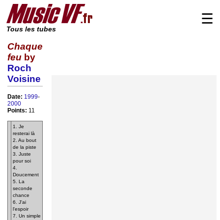
☰
Tous les tubes
Chaque
feu
by
Roch
Voisine
Date:
1999
-
2000
Points:
11
1. Je
resterai là
2. Au bout
de la piste
3. Juste
pour soi
4.
Doucement
5. La
seconde
chance
6. J'ai
l'espoir
7. Un simple