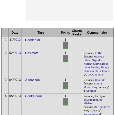
Charts
Date
Titre
Points
Commentaire
Peaks
1.
11/
2012
1
Dernier MC
2.
02/
2013
1
Des mots
featuring
LFDV
écrit par
Mushtaq
Uddin
,
Sigurdur
Kristinn Sigtryggsson
,
Lotte Rundel
,
Thorgis
Gislason
,
Kery James
,
LFDV
&
Tefa
3.
04/2013
1
À l'horizon
featuring
Corneille
écrit par
Stan-E
Music
, Kery James
&
Corneille
4.
05/2013
1
Contre nous
featuring La Ligue:
Youssoupha
et
Médine
écrit par
DJ Ken Keny
,
Kery James
,
Youssoupha
&