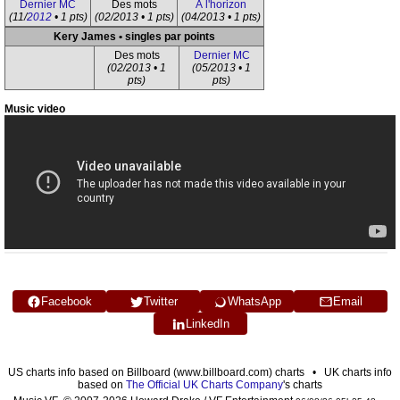
Dernier MC
Des mots
À l'horizon
(11/
2012
• 1 pts)
(02/2013 • 1 pts)
(04/2013 • 1 pts)
Kery James • singles par points
Des mots
Dernier MC
(02/2013 • 1
(05/2013 • 1
pts)
pts)
Music video
Facebook
Twitter
WhatsApp
Email
LinkedIn
US charts info based on Billboard (www.billboard.com) charts • UK charts info
based on
The Official UK Charts Company
's charts