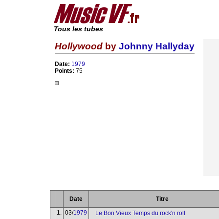
Tous les tubes
Hollywood
by
Johnny Hallyday
Date:
1979
Points:
75
Date
Titre
1.
03/
1979
Le Bon Vieux Temps du rock'n roll