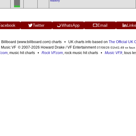
Mallory
Facebook
Twitter
WhatsApp
Email
Link
n Billboard (www.billboard.com) charts • UK charts info based on
The Official UK
Music VF © 2007-2026 Howard Drake / VF Entertainment
07/08/26 01h41:49 xx faux
F.com
, music hit charts •
Rock VF.com
, rock music hit charts •
Music VF.fr
, tous l