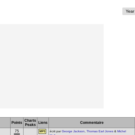
Charts
Points
Liens
Commentaire
Peaks
75
écrit par
George Jackson
,
Thomas Earl Jones
&
Michel
MP3