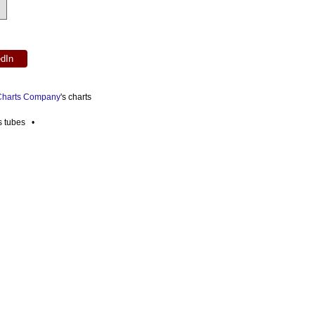
edIn
 Charts Company
's charts
es tubes •