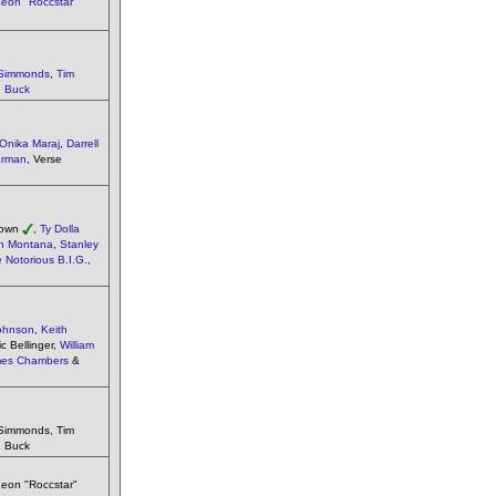
eon "Roccstar"
 Simmonds
,
Tim
d Buck
Onika Maraj
,
Darrell
arman
, Verse
Brown
,
Ty Dolla
h Montana
,
Stanley
 Notorious B.I.G.
,
Johnson
,
Keith
c Bellinger,
William
es Chambers
&
 Simmonds, Tim
d Buck
 Leon "Roccstar"