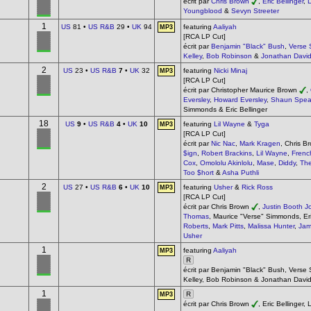
écrit par
Chris Brown
,
Eric Bellinger
,
L
Youngblood
&
Sevyn Streeter
1
US
81 •
US R&B
29 •
UK
94
featuring
Aaliyah
MP3
[RCA LP Cut]
écrit par
Benjamin "Black" Bush
,
Verse
Kelley
,
Bob Robinson
&
Jonathan Davi
2
US
23 •
US R&B
7
•
UK
32
featuring
Nicki Minaj
MP3
[RCA LP Cut]
écrit par Christopher Maurice Brown
,
Eversley
,
Howard Eversley
,
Shaun Spe
Simmonds & Eric Bellinger
18
US
9
•
US R&B
4
•
UK
10
featuring
Lil Wayne
&
Tyga
MP3
[RCA LP Cut]
écrit par
Nic Nac
,
Mark Kragen
, Chris 
$ign
,
Robert Brackins
,
Lil Wayne
,
Frenc
Cox
,
Omololu Akinlolu
,
Mase
,
Diddy
,
The
Too $hort
&
Asha Puthli
2
US
27 •
US R&B
6
•
UK
10
featuring
Usher
&
Rick Ross
MP3
[RCA LP Cut]
écrit par Chris Brown
,
Justin Booth 
Thomas
, Maurice "Verse" Simmonds, Eri
Roberts
,
Mark Pitts
,
Malissa Hunter
,
Jam
Usher
1
featuring
Aaliyah
MP3
R
écrit par Benjamin "Black" Bush, Verse
Kelley, Bob Robinson & Jonathan Davi
1
R
MP3
écrit par Chris Brown
, Eric Bellinger,