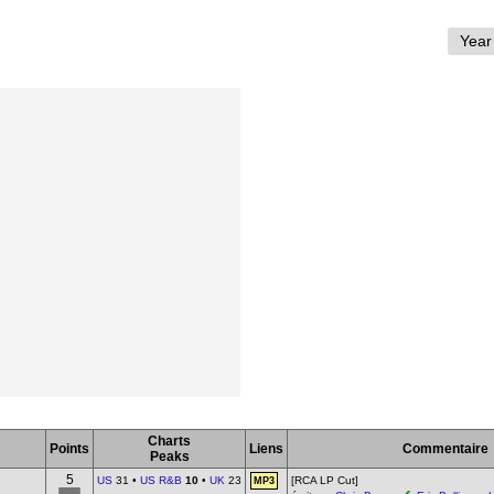
Charts
Points
Liens
Commentaire
Peaks
5
US
31 •
US R&B
10
•
UK
23
[RCA LP Cut]
MP3