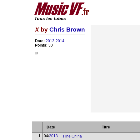
Tous les tubes
X
by
Chris Brown
Date:
2013
-
2014
Points:
30
Date
Titre
1.
04/
2013
Fine China