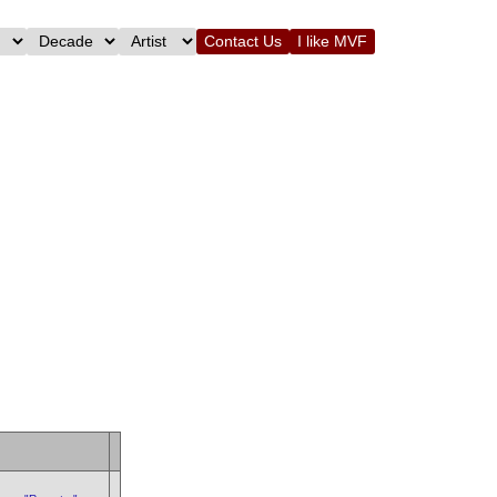
Contact Us
I like MVF