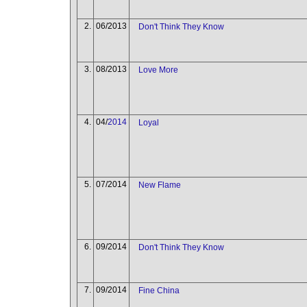
2.
06/2013
Don't Think They Know
3.
08/2013
Love More
4.
04/
2014
Loyal
5.
07/2014
New Flame
6.
09/2014
Don't Think They Know
7.
09/2014
Fine China