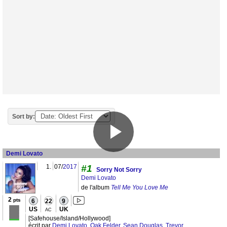
Sort by:
Demi Lovato
1.
07/
2017
#1
Sorry Not Sorry
Demi Lovato
de l'album
Tell Me You Love Me
2
pts
6
22
9
US
UK
AC
[Safehouse/Island/Hollywood]
écrit par
Demi Lovato
,
Oak Felder
,
Sean Douglas
,
Trevor