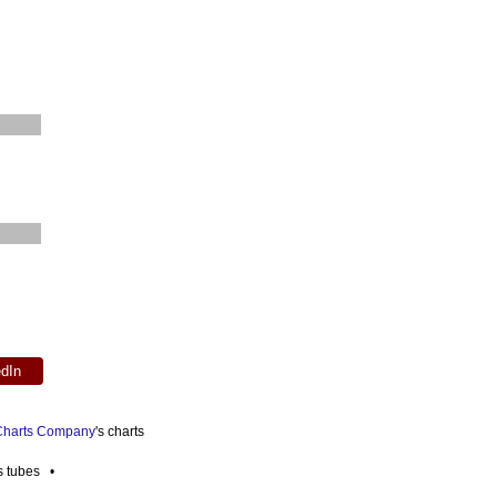
edIn
 Charts Company
's charts
es tubes •