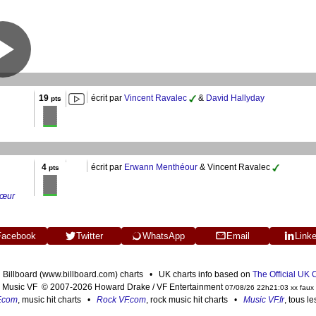
19
écrit par
Vincent Ravalec
&
David Hallyday
pts
4
écrit par
Erwann Menthéour
& Vincent Ravalec
pts
sœur
Facebook
Twitter
WhatsApp
Email
Link
n Billboard (www.billboard.com) charts • UK charts info based on
The Official UK
Music VF © 2007-2026 Howard Drake / VF Entertainment
07/08/26 22h21:03 xx faux
F.com
, music hit charts •
Rock VF.com
, rock music hit charts •
Music VF.fr
, tous l