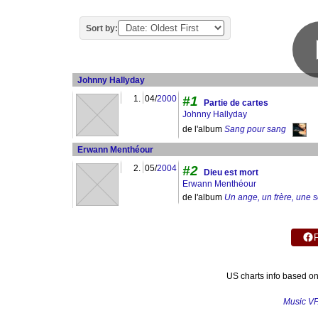
Sort by:
Johnny Hallyday
1.
04/
2000
#1
Partie de cartes
Johnny Hallyday
de l'album
Sang pour sang
Erwann Menthéour
2.
05/
2004
#2
Dieu est mort
Erwann Menthéour
de l'album
Un ange, un frère, une 
US charts info based o
Music V