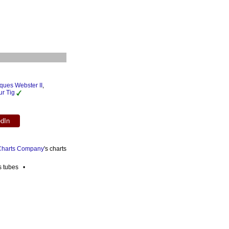
ques Webster II
,
r Tig
edIn
 Charts Company
's charts
es tubes •