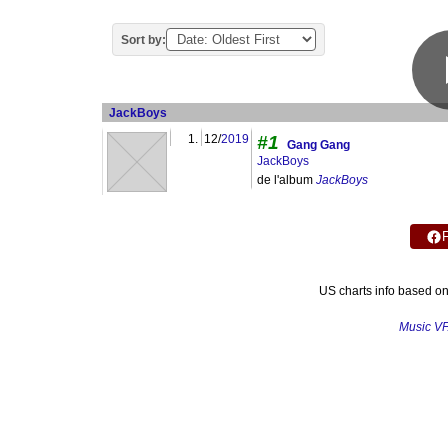
Sort by:
JackBoys
1.
12/
2019
#1
Gang Gang
JackBoys
de l'album
JackBoys
US charts info based o
Music V