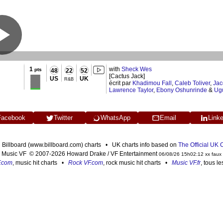
1
with
Sheck Wes
pts
48
22
52
[Cactus Jack]
US
UK
R&B
écrit par
Khadimou Fall
,
Caleb Toliver
,
Jac
Lawrence Taylor
,
Ebony Oshunrinde
&
Ugu
Facebook
Twitter
WhatsApp
Email
Link
n Billboard (www.billboard.com) charts • UK charts info based on
The Official UK
Music VF © 2007-2026 Howard Drake / VF Entertainment
06/08/26 15h02:12 xx faux
F.com
, music hit charts •
Rock VF.com
, rock music hit charts •
Music VF.fr
, tous l