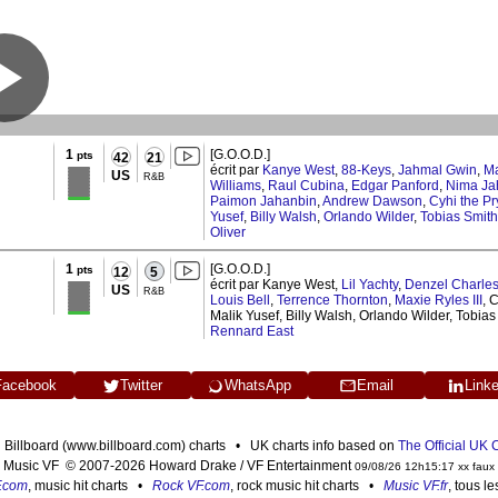
1
[G.O.O.D.]
pts
42
21
écrit par
Kanye West
,
88-Keys
,
Jahmal Gwin
,
Ma
US
R&B
Williams
,
Raul Cubina
,
Edgar Panford
,
Nima Ja
Paimon Jahanbin
,
Andrew Dawson
,
Cyhi the P
Yusef
,
Billy Walsh
,
Orlando Wilder
,
Tobias Smith
Oliver
1
[G.O.O.D.]
pts
12
5
écrit par Kanye West,
Lil Yachty
,
Denzel Charle
US
R&B
Louis Bell
,
Terrence Thornton
,
Maxie Ryles III
, 
Malik Yusef, Billy Walsh, Orlando Wilder, Tobia
Rennard East
Facebook
Twitter
WhatsApp
Email
Link
n Billboard (www.billboard.com) charts • UK charts info based on
The Official UK
Music VF © 2007-2026 Howard Drake / VF Entertainment
09/08/26 12h15:17 xx faux
F.com
, music hit charts •
Rock VF.com
, rock music hit charts •
Music VF.fr
, tous l