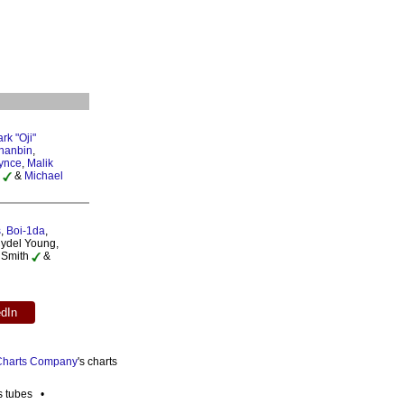
rk "Oji"
hanbin
,
rynce
,
Malik
&
Michael
s
,
Boi-1da
,
Cydel Young,
s Smith
&
edIn
 Charts Company
's charts
es tubes •