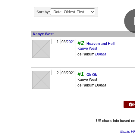
Sort by:
Kanye West
1.
08/
2021
#2
Heaven and Hell
Kanye West
de l'album
Donda
2.
08/2021
#1
Ok Ok
Kanye West
de l'album
Donda
US charts info based o
Music V