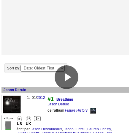
Sort by:
Jason Derulo
1.
01/
2012
#1
Breathing
Jason Derulo
de l'album
Future History
20
pts
25
112
US
UK
écrit par
Jason Desrouleaux
,
Jacob Luttrell
,
Lauren Christy
,