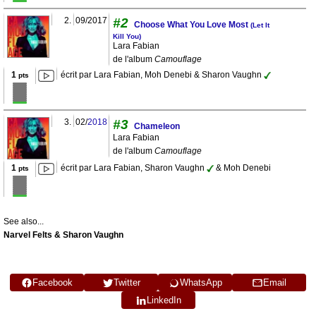
2.
09/2017
#2
Choose What You Love Most
(Let It
Kill You)
Lara Fabian
de l'album
Camouflage
1
écrit par Lara Fabian, Moh Denebi & Sharon Vaughn
pts
3.
02/
2018
#3
Chameleon
Lara Fabian
de l'album
Camouflage
1
écrit par Lara Fabian, Sharon Vaughn
& Moh Denebi
pts
See also...
Narvel Felts & Sharon Vaughn
Facebook
Twitter
WhatsApp
Email
LinkedIn