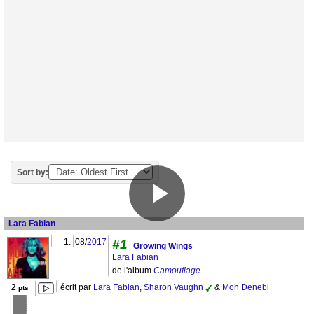
Sort by:
Lara Fabian
1.
08/
2017
#1
Growing Wings
Lara Fabian
de l'album
Camouflage
2
écrit par
Lara Fabian
,
Sharon Vaughn
&
Moh Denebi
pts