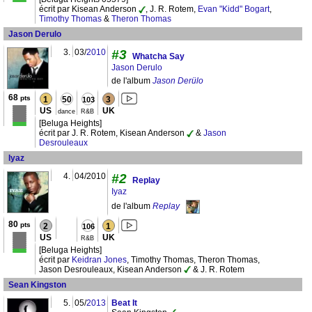
écrit par Kisean Anderson
, J. R. Rotem,
Evan "Kidd" Bogart
,
Timothy Thomas
&
Theron Thomas
Jason Derulo
3.
03/
2010
#3
Whatcha Say
Jason Derulo
de l'album
Jason Derülo
68
pts
1
50
3
103
US
UK
dance
R&B
[Beluga Heights]
écrit par J. R. Rotem, Kisean Anderson
&
Jason
Desrouleaux
Iyaz
4.
04/2010
#2
Replay
Iyaz
de l'album
Replay
80
pts
2
1
106
US
UK
R&B
[Beluga Heights]
écrit par
Keidran Jones
, Timothy Thomas, Theron Thomas,
Jason Desrouleaux, Kisean Anderson
& J. R. Rotem
Sean Kingston
5.
05/
2013
Beat It