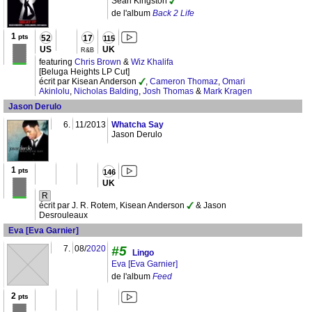
Sean Kingston
de l'album
Back 2 Life
1
pts
52
17
115
US
UK
R&B
featuring
Chris Brown
&
Wiz Khalifa
[Beluga Heights LP Cut]
écrit par Kisean Anderson
,
Cameron Thomaz
,
Omari
Akinlolu
,
Nicholas Balding
,
Josh Thomas
&
Mark Kragen
Jason Derulo
6.
11/2013
Whatcha Say
Jason Derulo
1
pts
146
UK
R
écrit par J. R. Rotem, Kisean Anderson
& Jason
Desrouleaux
Eva [Eva Garnier]
7.
08/
2020
#5
Lingo
Eva [Eva Garnier]
de l'album
Feed
2
pts