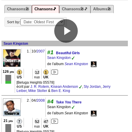
Chansons🎤
Chansons🎵
Chansons🎤🎵
Albums🎤
Sort by:
Sean Kingston
1.
10/
2007
#1
Beautiful Girls
Sean Kingston
de l'album
Sean Kingston
126
pts
1
12
1
US
UK
R&B
[Beluga Heights 05578]
écrit par
J. R. Rotem
,
Kisean Anderson
,
Sly Jordan
,
Jerry
Leiber
,
Mike Stoller
&
Ben E. King
2.
04/
2008
#4
Take You There
Sean Kingston
de l'album
Sean Kingston
21
pts
7
52
47
US
UK
R&B
[Beluga Heights 05579]