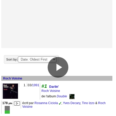
Sort by:
Roch Voisine
1.
03/
1991
#1
Darlin'
Roch Voisine
de l'album
Double
178
écrit par
Rosanna Ciciola
,
Yves Decary
,
Tino Izzo
&
Roch
pts
Voisine