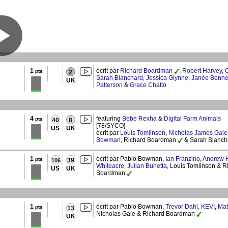
1
écrit par
Richard Boardman
,
Robert Harvey
,
C
pts
2
Sarah Blanchard
,
Jessica Glynne
,
Janée Benne
UK
Patterson
&
Grace Chatto
4
featuring
Bebe Rexha
&
Digital Farm Animals
pts
40
8
[78/SYCO]
US
UK
écrit par
Louis Tomlinson
,
Nicholas James Gale
Bowman
, Richard Boardman
& Sarah Blanch
1
écrit par Pablo Bowman,
Ian Franzino
,
Andrew 
pts
39
106
Whiteacre
,
Julian Bunetta
, Louis Tomlinson & R
US
UK
Boardman
1
écrit par Pablo Bowman,
Trevor Dahl
,
KEVI
,
Mat
pts
13
Nicholas Gale & Richard Boardman
UK