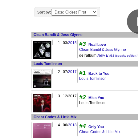
Sort by:
Clean Bandit & Jess Glynne
1.
03/
2015
#3
Real Love
Clean Bandit & Jess Glynne
de l'album
New Eyes
[special edition]
Louis Tomlinson
2.
07/
2017
#1
Back to You
Louis Tomlinson
3.
12/2017
#2
Miss You
Louis Tomlinson
Cheat Codes & Little Mix
4.
06/
2018
#4
Only You
Cheat Codes & Little Mix