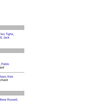
leo Tighe
,
tt
,
Jack
,
Pablo
ard
Haas
,
Asia
ichard
thew Russell
,