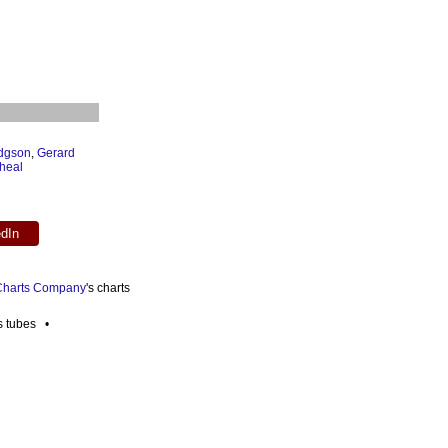
dgson
,
Gerard
heal
edIn
 Charts Company
's charts
es tubes •