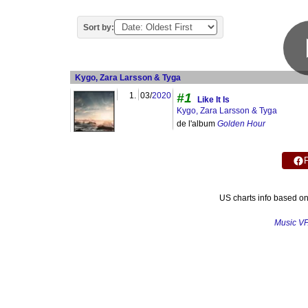
Sort by:
Kygo, Zara Larsson & Tyga
1.
03/
2020
#1
Like It Is
Kygo, Zara Larsson & Tyga
de l'album
Golden Hour
US charts info based o
Music V