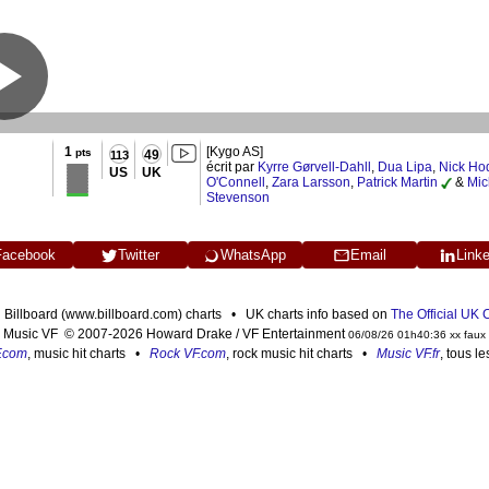
1
[Kygo AS]
pts
49
113
écrit par
Kyrre Gørvell-Dahll
,
Dua Lipa
,
Nick Ho
US
UK
O'Connell
,
Zara Larsson
,
Patrick Martin
&
Mic
Stevenson
Facebook
Twitter
WhatsApp
Email
Link
n Billboard (www.billboard.com) charts • UK charts info based on
The Official UK
Music VF © 2007-2026 Howard Drake / VF Entertainment
06/08/26 01h40:36 xx faux
F.com
, music hit charts •
Rock VF.com
, rock music hit charts •
Music VF.fr
, tous l