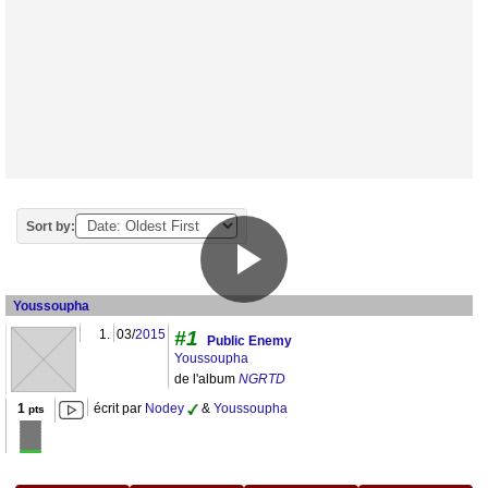
Sort by:
Youssoupha
1.
03/
2015
#1
Public Enemy
Youssoupha
de l'album
NGRTD
1
écrit par
Nodey
&
Youssoupha
pts