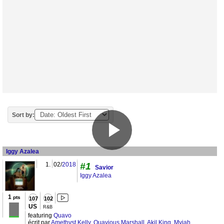
Sort by:
Iggy Azalea
1.
02/
2018
#1
Savior
Iggy Azalea
1
pts
107
102
US
R&B
featuring
Quavo
écrit par
Amethyst Kelly
,
Quavious Marshall
,
Akil King
,
Myjah