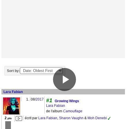
Sort by:
Lara Fabian
1.
08/
2017
#1
Growing Wings
Lara Fabian
de l'album
Camouflage
2
écrit par
Lara Fabian
,
Sharon Vaughn
&
Moh Denebi
pts