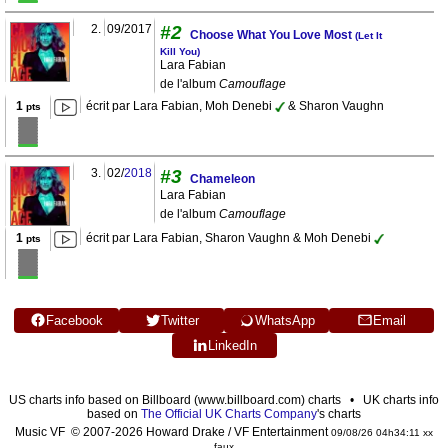
2.
09/2017
#2
Choose What You Love Most
(Let It
Kill You)
Lara Fabian
de l'album
Camouflage
1
écrit par Lara Fabian, Moh Denebi
& Sharon Vaughn
pts
3.
02/
2018
#3
Chameleon
Lara Fabian
de l'album
Camouflage
1
écrit par Lara Fabian, Sharon Vaughn & Moh Denebi
pts
Facebook
Twitter
WhatsApp
Email
LinkedIn
US charts info based on Billboard (www.billboard.com) charts • UK charts info
based on
The Official UK Charts Company
's charts
Music VF © 2007-2026 Howard Drake / VF Entertainment
09/08/26 04h34:11 xx
faux