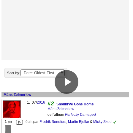
Sort by:
Måns Zelmerlöw
1.
07/
2016
#2
Should've Gone Home
Måns Zelmerlöw
de l'album
Perfectly Damaged
1
écrit par
Fredrik Sonefors
,
Martin Bjelke
&
Micky Skeel
pts