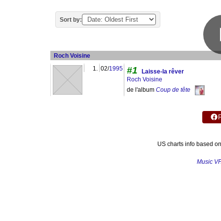
Sort by:
Roch Voisine
1.
02/
1995
#1
Laisse-la rêver
Roch Voisine
de l'album
Coup de tête
US charts info based o
Music V