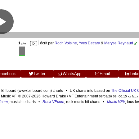
1
écrit par
Roch Voisine
,
Yves Decary
&
Maryse Reynaud
pts
Facebook
Twitter
WhatsApp
Email
Link
n Billboard (www.billboard.com) charts • UK charts info based on
The Official UK
Music VF © 2007-2026 Howard Drake / VF Entertainment
08/08/26 08h00:15 xx faux
F.com
, music hit charts •
Rock VF.com
, rock music hit charts •
Music VF.fr
, tous l