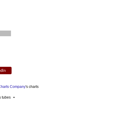
edIn
 Charts Company
's charts
es tubes •