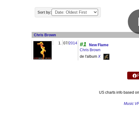
Sort by:
Chris Brown
1.
07/
2014
#1
New Flame
Chris Brown
de l'album
X
US charts info based o
Music V