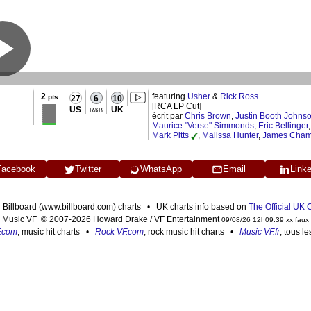
2
featuring
Usher
&
Rick Ross
pts
27
6
10
[RCA LP Cut]
US
UK
R&B
écrit par
Chris Brown
,
Justin Booth Johns
Maurice "Verse" Simmonds
,
Eric Bellinger
Mark Pitts
,
Malissa Hunter
,
James Cham
Facebook
Twitter
WhatsApp
Email
Link
n Billboard (www.billboard.com) charts • UK charts info based on
The Official UK
Music VF © 2007-2026 Howard Drake / VF Entertainment
09/08/26 12h09:39 xx faux
F.com
, music hit charts •
Rock VF.com
, rock music hit charts •
Music VF.fr
, tous l