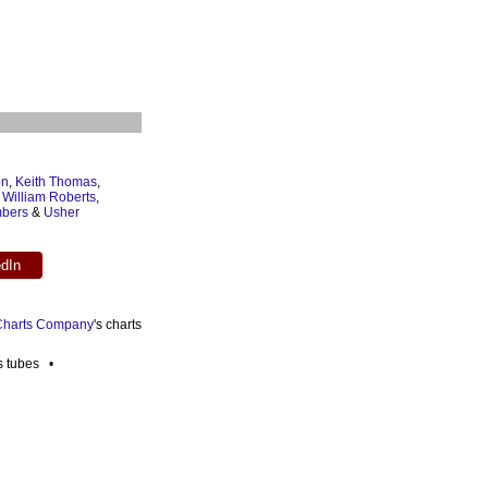
on
,
Keith Thomas
,
,
William Roberts
,
bers
&
Usher
edIn
 Charts Company
's charts
es tubes •