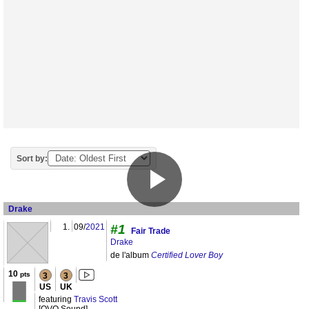
Sort by:
Drake
1.
09/
2021
#1
Fair Trade
Drake
de l'album
Certified Lover Boy
10
pts
3
3
US
UK
featuring
Travis Scott