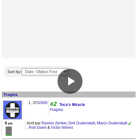
Sort by:
Fragma
1.
07/
2000
#2
Toca's Miracle
Fragma
6
écrit par
Ramon Zenker
,
Dirk Duderstadt
,
Marco Duderstadt
pts
,
Rob Davis
&
Victor Imbres