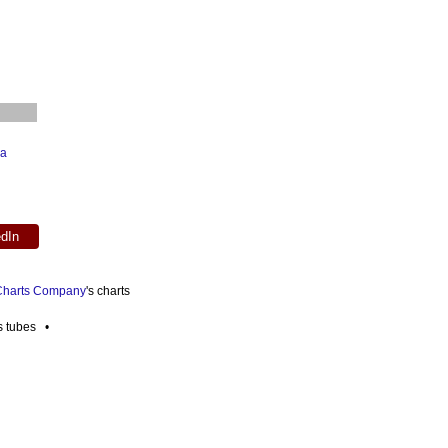
ma
edIn
 Charts Company
's charts
es tubes •