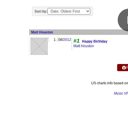
Sort by:
Matt Houston
1.
08/
2012
#1
Happy Birthday
Matt Houston
US charts info based o
Music V