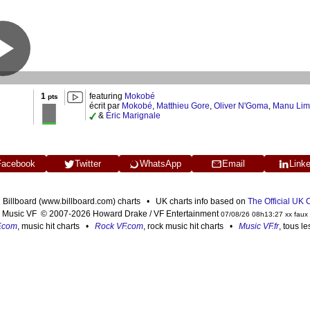
1
featuring
Mokobé
pts
écrit par
Mokobé
,
Matthieu Gore
,
Oliver N'Goma
,
Manu Li
&
Éric Marignale
Facebook
Twitter
WhatsApp
Email
Link
n Billboard (www.billboard.com) charts • UK charts info based on
The Official UK
Music VF © 2007-2026 Howard Drake / VF Entertainment
07/08/26 08h13:27 xx faux
F.com
, music hit charts •
Rock VF.com
, rock music hit charts •
Music VF.fr
, tous l