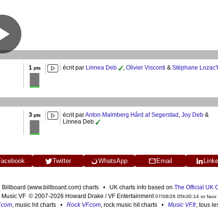
1
écrit par
Linnea Deb
,
Olivier Visconti
&
Stéphane Lozac'
pts
3
écrit par
Anton Malmberg Hård af Segerstad
,
Joy Deb
&
pts
Linnea Deb
Facebook
Twitter
WhatsApp
Email
Link
n Billboard (www.billboard.com) charts • UK charts info based on
The Official UK
Music VF © 2007-2026 Howard Drake / VF Entertainment
07/08/26 05h30:14 xx faux
F.com
, music hit charts •
Rock VF.com
, rock music hit charts •
Music VF.fr
, tous l