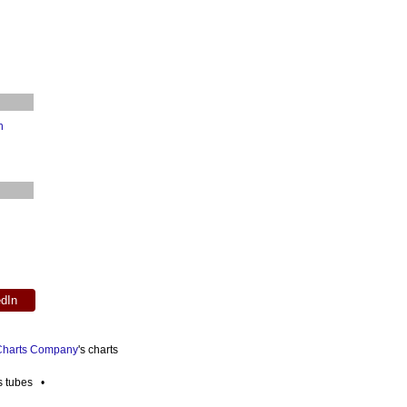
h
edIn
 Charts Company
's charts
es tubes •