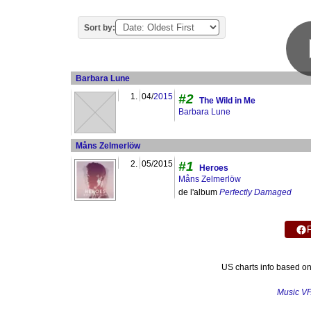
Sort by:
Barbara Lune
1.
04/
2015
#2
The Wild in Me
Barbara Lune
Måns Zelmerlöw
2.
05/2015
#1
Heroes
Måns Zelmerlöw
de l'album
Perfectly Damaged
US charts info based o
Music V