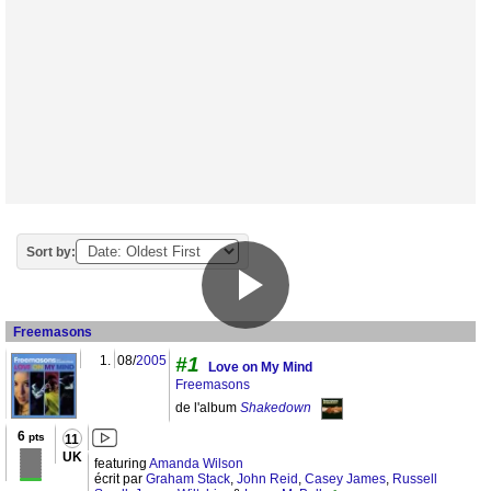
Sort by:
Freemasons
1.
08/
2005
#1
Love on My Mind
Freemasons
de l'album
Shakedown
6
pts
11
UK
featuring
Amanda Wilson
écrit par
Graham Stack
,
John Reid
,
Casey James
,
Russell