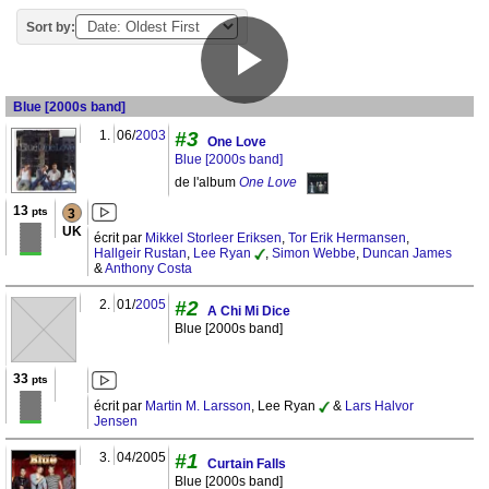
Sort by:
Blue [2000s band]
1.
06/
2003
#3
One Love
Blue [2000s band]
de l'album
One Love
13
pts
3
UK
écrit par
Mikkel Storleer Eriksen
,
Tor Erik Hermansen
,
Hallgeir Rustan
,
Lee Ryan
,
Simon Webbe
,
Duncan James
&
Anthony Costa
2.
01/
2005
#2
A Chi Mi Dice
Blue [2000s band]
33
pts
écrit par
Martin M. Larsson
, Lee Ryan
&
Lars Halvor
Jensen
3.
04/2005
#1
Curtain Falls
Blue [2000s band]