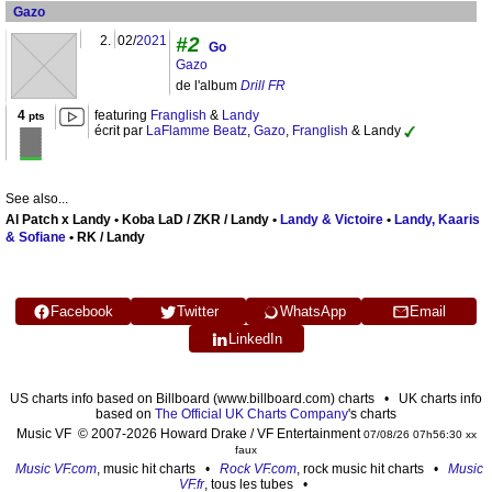
Gazo
2.
02/
2021
#2
Go
Gazo
de l'album
Drill FR
4
featuring
Franglish
&
Landy
pts
écrit par
LaFlamme Beatz
,
Gazo
,
Franglish
& Landy
See also...
Al Patch x Landy • Koba LaD / ZKR / Landy •
Landy & Victoire
•
Landy, Kaaris
& Sofiane
• RK / Landy
Facebook
Twitter
WhatsApp
Email
LinkedIn
US charts info based on Billboard (www.billboard.com) charts • UK charts info
based on
The Official UK Charts Company
's charts
Music VF © 2007-2026 Howard Drake / VF Entertainment
07/08/26 07h56:30 xx
faux
Music VF.com
, music hit charts •
Rock VF.com
, rock music hit charts •
Music
VF.fr
, tous les tubes •