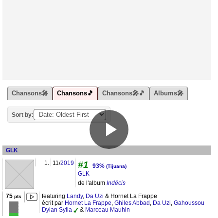
Chansons🎤
Chansons🎵
Chansons🎤🎵
Albums🎤
Sort by:
GLK
1.
11/
2019
#1
93%
(Tijuana)
GLK
de l'album
Indécis
75
featuring
Landy
,
Da Uzi
& Hornet La Frappe
pts
écrit par
Hornet La Frappe
,
Ghiles Abbad
,
Da Uzi
,
Gahoussou
Dylan Sylla
&
Marceau Mauhin