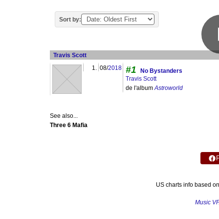
Sort by:
Travis Scott
1.
08/
2018
#1
No Bystanders
Travis Scott
de l'album
Astroworld
See also...
Three 6 Mafia
US charts info based o
Music V