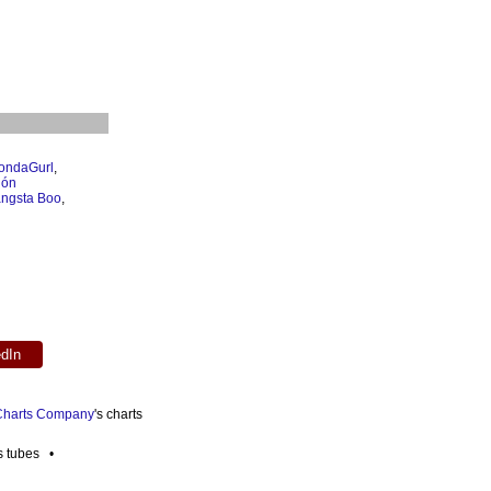
ondaGurl
,
jón
ngsta Boo
,
edIn
 Charts Company
's charts
es tubes •