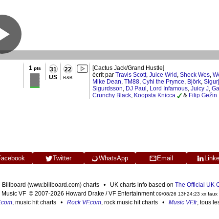
1
[Cactus Jack/Grand Hustle]
pts
31
22
écrit par
Travis Scott
,
Juice Wrld
,
Sheck Wes
,
W
US
R&B
Mike Dean
,
TM88
,
Cyhi the Prynce
,
Björk
,
Sigur
Sigurdsson
,
DJ Paul
,
Lord Infamous
,
Juicy J
,
Ga
Crunchy Black
,
Koopsta Knicca
&
Filip Gežin
Facebook
Twitter
WhatsApp
Email
Link
n Billboard (www.billboard.com) charts • UK charts info based on
The Official UK
Music VF © 2007-2026 Howard Drake / VF Entertainment
09/08/26 13h24:23 xx faux
F.com
, music hit charts •
Rock VF.com
, rock music hit charts •
Music VF.fr
, tous l