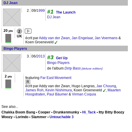
DJ Jean
2.
09/
1999
#1
The Launch
DJ Jean
20
pts
2
UK
écrit par
Addy van der Zwan
,
Jan Engelaar
,
Jan Voermans
&
Koen Groeneveld
Bingo Players
3.
06/
2013
#3
Get Up
Bingo Players
de l'album
Dirty Bass
[deluxe edition]
2
pts
featuring
Far East Movement
R
écrit par Addy van der Zwan, Hugo Langras,
Jae Choung
,
James Roh
,
Kevin Nishimura
, Koen Groeneveld
,
Maarten
Hoogstraten
,
Paul Bäumer
&
Virman Coquia
See also...
Chakka Boom Bang • Cooper • Drunkenmunky •
Hi_Tack
• Itty Bitty Boozy
Woozy • Lorindo • Slammer •
Untouchable 3