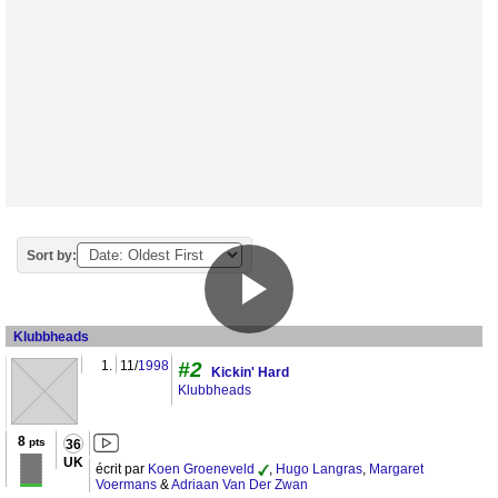
Sort by:
Klubbheads
1.
11/
1998
#2
Kickin' Hard
Klubbheads
8
pts
36
UK
écrit par
Koen Groeneveld
,
Hugo Langras
,
Margaret
Voermans
&
Adriaan Van Der Zwan