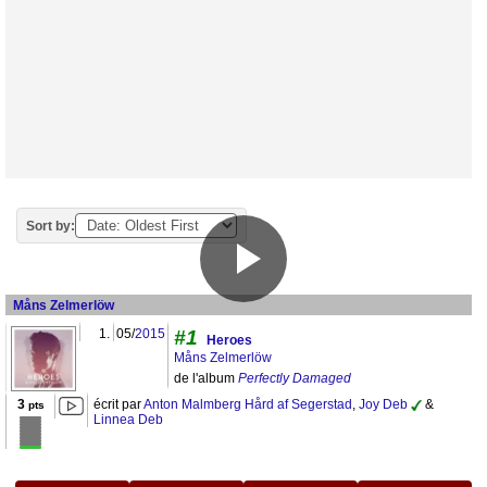
Sort by:
Måns Zelmerlöw
1.
05/
2015
#1
Heroes
Måns Zelmerlöw
de l'album
Perfectly Damaged
3
écrit par
Anton Malmberg Hård af Segerstad
,
Joy Deb
&
pts
Linnea Deb