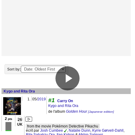
Sort by:
Kygo and Rita Ora
1.
05/
2019
#1
Carry On
Kygo and Rita Ora
de l'album
Golden Hour
[Japanese edition]
2
pts
26
UK
from the movie Pokémon Detective Pikachu
écrit par
Josh Cumbee
,
Natalie Dunn
,
Kyrre Gørvell-Dahll
,
Rita Sahatçiu Ora
,
Ilan Kidron
&
Afshin Salmani