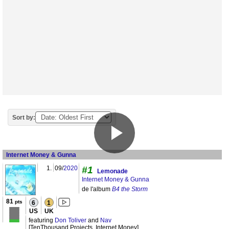
Sort by:
Internet Money & Gunna
1.
09/
2020
#1
Lemonade
Internet Money & Gunna
de l'album
B4 the Storm
81
pts
6
1
US
UK
featuring
Don Toliver
and
Nav
[TenThousand Projects, Internet Money]