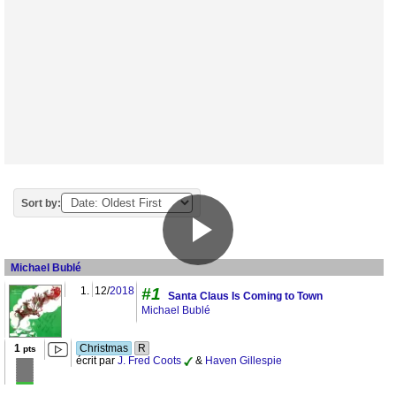
Sort by:
Michael Bublé
1.
12/
2018
#1
Santa Claus Is Coming to Town
Michael Bublé
1
Christmas
R
pts
écrit par
J. Fred Coots
&
Haven Gillespie