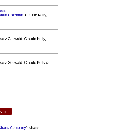
ascal
shua Coleman
, Claude Kelly,
kasz Gottwald, Claude Kelly,
ukasz Gottwald, Claude Kelly &
edIn
 Charts Company
's charts