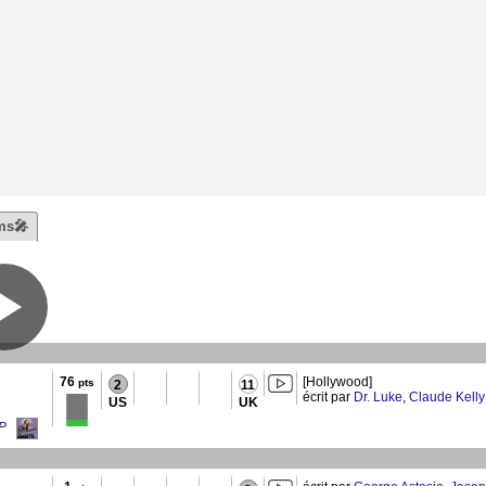
ms🎤
76
[Hollywood]
pts
2
11
écrit par
Dr. Luke
,
Claude Kelly
US
UK
EP