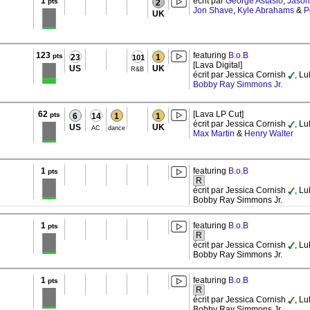
1
écrit par
George Astasio
,
Jason
pts
2
Jon Shave
,
Kyle Abrahams
&
P
UK
123
featuring
B.o.B
pts
23
1
101
[Lava Digital]
US
UK
R&B
écrit par Jessica Cornish
, L
Bobby Ray Simmons Jr.
62
[Lava LP Cut]
pts
6
14
1
1
écrit par Jessica Cornish
, Lu
US
UK
AC
dance
Max Martin
&
Henry Walter
1
featuring
B.o.B
pts
R
écrit par Jessica Cornish
, L
Bobby Ray Simmons Jr.
1
featuring
B.o.B
pts
R
écrit par Jessica Cornish
, L
Bobby Ray Simmons Jr.
1
featuring
B.o.B
pts
R
écrit par Jessica Cornish
, L
Bobby Ray Simmons Jr.