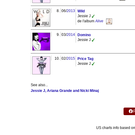
8.
06/
2013
Wild
Jessie J
de l'album
Alive
9.
03/
2014
Domino
Jessie J
10.
02/
2015
Price Tag
Jessie J
See also...
Jessie J, Ariana Grande and Nicki Minaj
US charts info based o