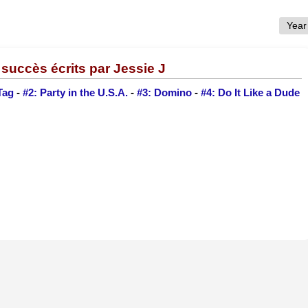
succès écrits par Jessie J
Tag
-
#2: Party in the U.S.A.
-
#3: Domino
-
#4: Do It Like a Dude