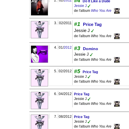
#4
2.
02/
2011
Do It Like a Dude
Jessie J
de l'album
Who You Are
3.
02/2011
#1
Price Tag
Jessie J
de l'album
Who You Are
#3
4.
01/
2012
Domino
Jessie J
de l'album
Who You Are
#5
5.
02/2012
Price Tag
Jessie J
de l'album
Who You Are
6.
04/2012
Price Tag
Jessie J
de l'album
Who You Are
7.
08/2012
Price Tag
Jessie J
de l'album
Who You Are