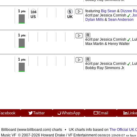
1
featuring
Big Sean
&
Dizzee R
pts
5
104
écrit par Jessica Cornish
,
Jo
US
UK
Dylan Mills
&
Sean Anderson
1
R
pts
écrit par Jessica Cornish
, Lu
Max Martin & Henry Walter
1
R
pts
écrit par Jessica Cornish
, L
Bobby Ray Simmons Jr.
Facebook
Twitter
WhatsApp
Email
Link
n Billboard (www.billboard.com) charts • UK charts info based on
The Official UK
Music VF © 2007-2026 Howard Drake / VF Entertainment
08/08/26 10h09:07 xx faux