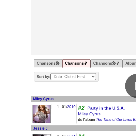
Chansons🎤
Chansons🎵
Chansons🎤🎵
Albu
Sort by:
Miley Cyrus
#2
1.
01/
2010
Party in the U.S.A.
Miley Cyrus
de l'album
The Time of Our Lives 
Jessie J