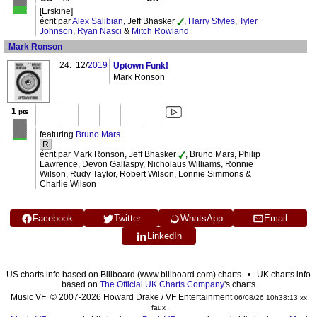
[Erskine]
écrit par
Alex Salibian
, Jeff Bhasker
,
Harry Styles
,
Tyler
Johnson
,
Ryan Nasci
&
Mitch Rowland
Mark Ronson
24.
12/
2019
Uptown Funk!
Mark Ronson
1
pts
featuring
Bruno Mars
R
écrit par Mark Ronson, Jeff Bhasker
, Bruno Mars, Philip
Lawrence, Devon Gallaspy, Nicholaus Williams, Ronnie
Wilson, Rudy Taylor, Robert Wilson, Lonnie Simmons &
Charlie Wilson
Facebook
Twitter
WhatsApp
Email
LinkedIn
US charts info based on Billboard (www.billboard.com) charts • UK charts info
based on
The Official UK Charts Company
's charts
Music VF © 2007-2026 Howard Drake / VF Entertainment
06/08/26 10h38:13 xx
faux