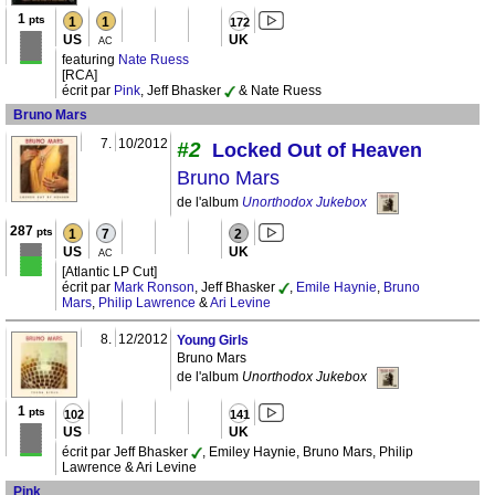
1
pts
1
1
172
US
UK
AC
featuring
Nate Ruess
[RCA]
écrit par
Pink
, Jeff Bhasker
& Nate Ruess
Bruno Mars
7.
10/2012
#2
Locked Out of Heaven
Bruno Mars
de l'album
Unorthodox Jukebox
287
pts
1
7
2
US
UK
AC
[Atlantic LP Cut]
écrit par
Mark Ronson
, Jeff Bhasker
,
Emile Haynie
,
Bruno
Mars
,
Philip Lawrence
&
Ari Levine
8.
12/2012
Young Girls
Bruno Mars
de l'album
Unorthodox Jukebox
1
pts
102
141
US
UK
écrit par Jeff Bhasker
, Emiley Haynie, Bruno Mars, Philip
Lawrence & Ari Levine
Pink