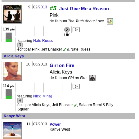
9.
02/
2013
#5
Just Give Me a Reason
Pink
de l'album
The Truth About Love
139
pts
2
UK
featuring
Nate Ruess
R
écrit par Pink, Jeff Bhasker
& Nate Ruess
Alicia Keys
10.
06/2013
Girl on Fire
Alicia Keys
de l'album
Girl on Fire
114
pts
featuring
Nicki Minaj
R
écrit par Alicia Keys, Jeff Bhasker
, Salaam Remi & Billy
Squier
Kanye West
11.
07/2013
Power
Kanye West