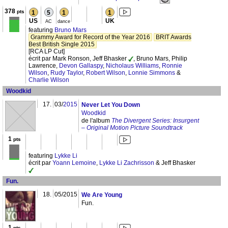
378
pts
1
5
1
1
US
UK
AC
dance
featuring
Bruno Mars
Grammy Award for Record of the Year 2016
BRIT Awards
Best British Single 2015
[RCA LP Cut]
écrit par Mark Ronson, Jeff Bhasker
, Bruno Mars, Philip
Lawrence,
Devon Gallaspy
,
Nicholaus Williams
,
Ronnie
Wilson
,
Rudy Taylor
,
Robert Wilson
,
Lonnie Simmons
&
Charlie Wilson
Woodkid
17.
03/
2015
Never Let You Down
Woodkid
de l'album
The Divergent Series: Insurgent
– Original Motion Picture Soundtrack
1
pts
featuring
Lykke Li
écrit par
Yoann Lemoine
,
Lykke Li Zachrisson
& Jeff Bhasker
Fun.
18.
05/2015
We Are Young
Fun.
1
pts