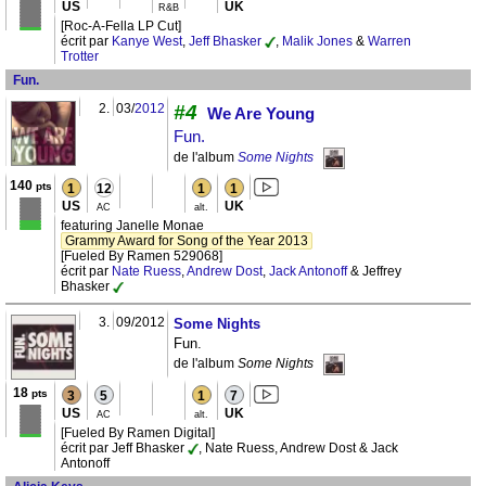
US
UK
R&B
[Roc-A-Fella LP Cut]
écrit par
Kanye West
,
Jeff Bhasker
,
Malik Jones
&
Warren
Trotter
Fun.
2.
03/
2012
#4
We Are Young
Fun.
de l'album
Some Nights
140
pts
1
12
1
1
US
UK
AC
alt.
featuring Janelle Monae
Grammy Award for Song of the Year 2013
[Fueled By Ramen 529068]
écrit par
Nate Ruess
,
Andrew Dost
,
Jack Antonoff
& Jeffrey
Bhasker
3.
09/2012
Some Nights
Fun.
de l'album
Some Nights
18
pts
3
5
1
7
US
UK
AC
alt.
[Fueled By Ramen Digital]
écrit par Jeff Bhasker
, Nate Ruess, Andrew Dost & Jack
Antonoff