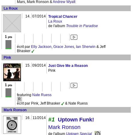
Mars, Mark Ronson &
Andrew Wyatt
La Roux
14.
07/2014
Tropical Chancer
La Roux
de l'album
Trouble in Paradise
1
pts
écrit par
Elly Jackson
,
Grace Jones
,
Ian Sherwin
& Jeff
Bhasker
Pink
15.
09/2014
Just Give Me a Reason
Pink
1
pts
featuring
Nate Ruess
R
écrit par Pink, Jeff Bhasker
& Nate Ruess
Mark Ronson
16.
11/2014
#1
Uptown Funk!
Mark Ronson
de l'album
Uptown Special