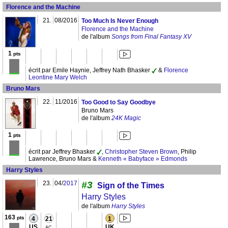
Florence and the Machine
21.
08/2016
Too Much Is Never Enough
Florence and the Machine
de l'album
Songs from Final Fantasy XV
1
pts
écrit par Emile Haynie, Jeffrey Nath Bhasker
&
Florence
Leontine Mary Welch
Bruno Mars
22.
11/2016
Too Good to Say Goodbye
Bruno Mars
de l'album
24K Magic
1
pts
écrit par Jeffrey Bhasker
,
Christopher Steven Brown
, Philip
Lawrence, Bruno Mars &
Kenneth « Babyface » Edmonds
Harry Styles
23.
04/
2017
#3
Sign of the Times
Harry Styles
de l'album
Harry Styles
163
pts
4
21
1
US
UK
AC