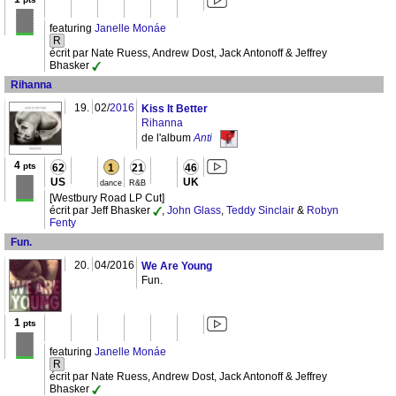
featuring
Janelle Monáe
R
écrit par Nate Ruess, Andrew Dost, Jack Antonoff & Jeffrey
Bhasker
Rihanna
19.
02/
2016
Kiss It Better
Rihanna
de l'album
Anti
4
pts
62
1
21
46
US
UK
dance
R&B
[Westbury Road LP Cut]
écrit par Jeff Bhasker
,
John Glass
,
Teddy Sinclair
&
Robyn
Fenty
Fun.
20.
04/2016
We Are Young
Fun.
1
pts
featuring
Janelle Monáe
R
écrit par Nate Ruess, Andrew Dost, Jack Antonoff & Jeffrey
Bhasker