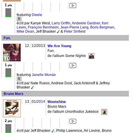
1
pts
featuring
Dwele
R
écrit par Kanye West,
Larry Griffin
,
Andwele Gardner
,
Ken
Lewis
,
François Bernheim
,
Jean-Pierre Lang
,
Boris Bergman
,
Mike Dean
, Jeff Bhasker
&
Peter Sinfield
Fun.
12.
12/2013
We Are Young
Fun.
de l'album
Some Nights
1
pts
featuring
Janelle Monáe
R
écrit par Nate Ruess, Andrew Dost, Jack Antonoff & Jeffrey
Bhasker
Bruno Mars
13.
01/
2014
Moonshine
Bruno Mars
de l'album
Unorthodox Jukebox
2
pts
écrit par Jeff Bhasker
, Philip Lawrence, Ari Levine, Bruno