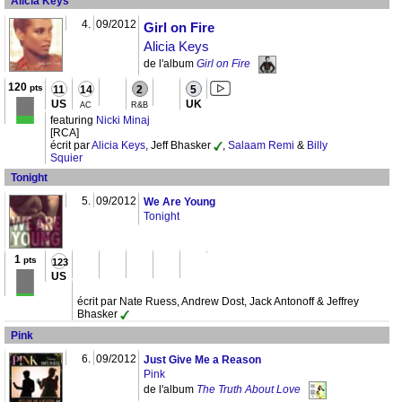
Alicia Keys
4.
09/2012
Girl on Fire
Alicia Keys
de l'album
Girl on Fire
120
pts
11
14
2
5
US
UK
AC
R&B
featuring
Nicki Minaj
[RCA]
écrit par
Alicia Keys
, Jeff Bhasker
,
Salaam Remi
&
Billy
Squier
Tonight
5.
09/2012
We Are Young
Tonight
1
pts
123
US
écrit par Nate Ruess, Andrew Dost, Jack Antonoff & Jeffrey
Bhasker
Pink
6.
09/2012
Just Give Me a Reason
Pink
de l'album
The Truth About Love