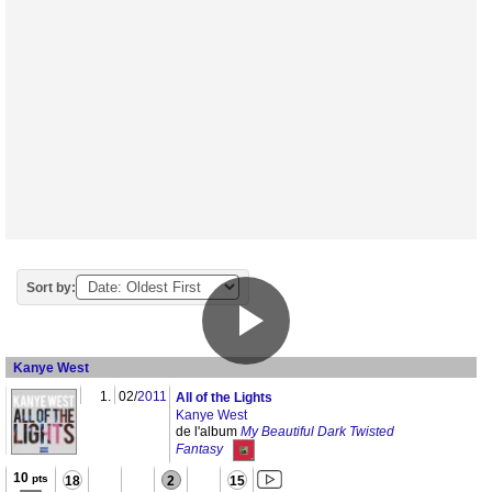
Sort by:
Kanye West
1.
02/
2011
All of the Lights
Kanye West
de l'album
My Beautiful Dark Twisted
Fantasy
10
pts
18
2
15