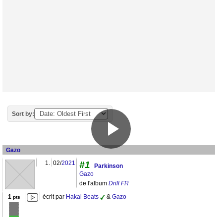
Sort by:
Gazo
1.
02/
2021
#1
Parkinson
Gazo
de l'album
Drill FR
1
écrit par
Hakai Beats
&
Gazo
pts