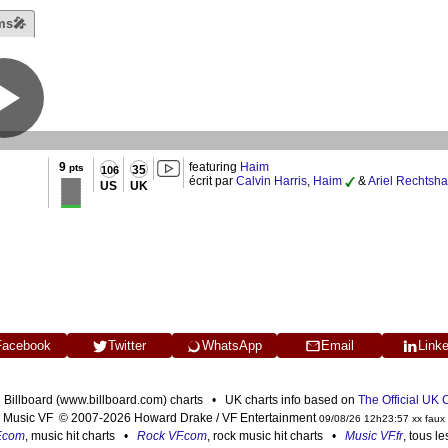
ms🎤
9
featuring
Haim
pts
35
106
écrit par
Calvin Harris
,
Haim
&
Ariel Rechtsha
US
UK
Facebook
Twitter
WhatsApp
Email
Link
n Billboard (www.billboard.com) charts • UK charts info based on
The Official UK
Music VF © 2007-2026 Howard Drake / VF Entertainment
09/08/26 12h23:57 xx faux
F.com
, music hit charts •
Rock VF.com
, rock music hit charts •
Music VF.fr
, tous l