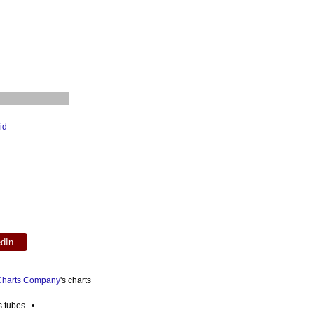
id
edIn
 Charts Company
's charts
es tubes •