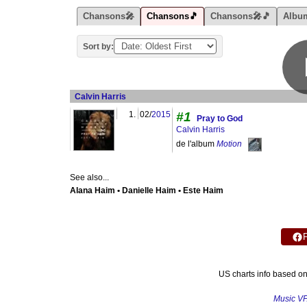
Chansons🎤
Chansons🎵
Chansons🎤🎵
Albu
Sort by:
Calvin Harris
1.
02/
2015
#1
Pray to God
Calvin Harris
de l'album
Motion
See also...
Alana Haim • Danielle Haim • Este Haim
US charts info based o
Music V