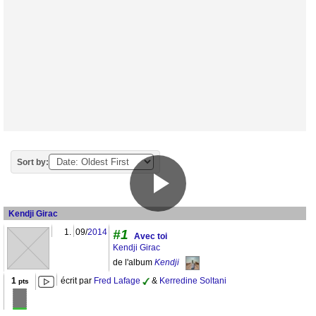
Sort by:
Kendji Girac
1.
09/
2014
#1
Avec toi
Kendji Girac
de l'album
Kendji
1
écrit par
Fred Lafage
&
Kerredine Soltani
pts