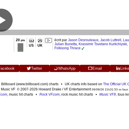
20
écrit par
Jason Desrouleaux
,
Jacob Luttrell
,
Lau
pts
25
112
Julian Bunetta
,
Krassimir Tsvetano Kurkchiyski
,
US
UK
Folksong Thrace
Facebook
Twitter
WhatsApp
Email
Link
n Billboard (www.billboard.com) charts • UK charts info based on
The Official UK
Music VF © 2007-2026 Howard Drake / VF Entertainment
06/08/26 21h31:53 xx faux
F.com
, music hit charts •
Rock VF.com
, rock music hit charts •
Music VF.fr
, tous l