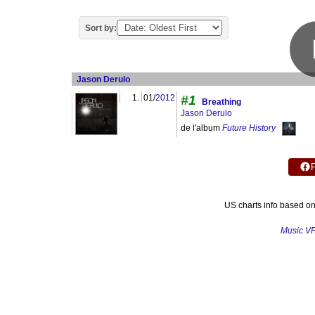
Sort by:
Jason Derulo
1.
01/
2012
#1
Breathing
Jason Derulo
de l'album
Future History
US charts info based o
Music V