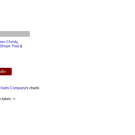
ren Christy
,
Shope Trad
&
edIn
 Charts Company
's charts
es tubes •