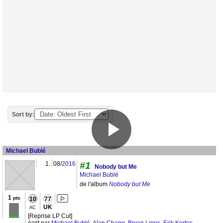
Sort by:
Michael Bublé
1.
08/
2016
#1
Nobody but Me
Michael Bublé
de l'album
Nobody but Me
1
pts
10
77
UK
AC
[Reprise LP Cut]